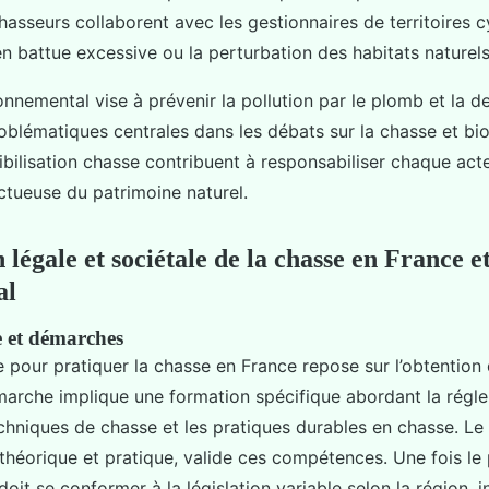
hasseurs collaborent avec les gestionnaires de territoires 
en battue excessive ou la perturbation des habitats naturels
onnemental vise à prévenir la pollution par le plomb et la d
roblématiques centrales dans les débats sur la chasse et bio
ibilisation chasse contribuent à responsabiliser chaque act
tueuse du patrimoine naturel.
légale et sociétale de la chasse en France et
al
e et démarches
 pour pratiquer la chasse en France repose sur l’obtention
marche implique une formation spécifique abordant la régl
techniques de chasse et les pratiques durables en chasse. Le
théorique et pratique, valide ces compétences. Une fois le
it se conformer à la législation variable selon la région, i