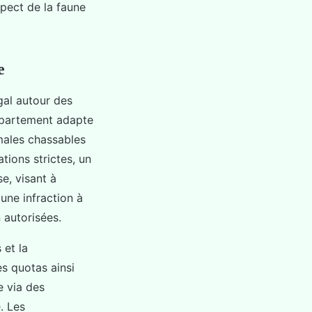
spect de la faune
e
gal autour des
épartement adapte
males chassables
tions strictes, un
e, visant à
une infraction à
 autorisées.
 et la
s quotas ainsi
e via des
. Les