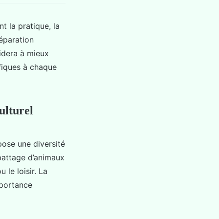
 la pratique, la
réparation
idera à mieux
ifiques à chaque
ulturel
ose une diversité
abattage d’animaux
 le loisir. La
mportance