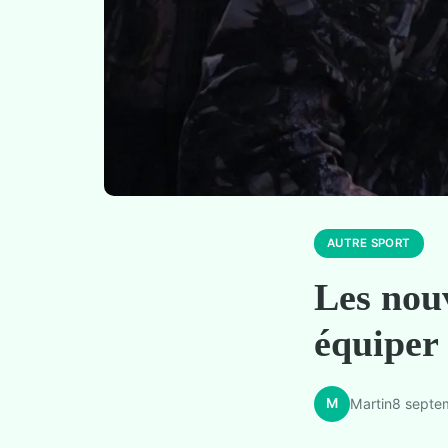
AUTRE SPORT
Les nou
équiper 
M
Martin
8 septe