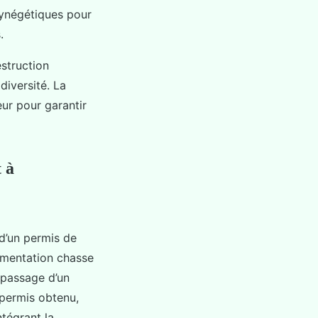
cynégétiques pour
.
estruction
diversité. La
eur pour garantir
 à
 d’un permis de
ementation chasse
 passage d’un
 permis obtenu,
ntégrant la