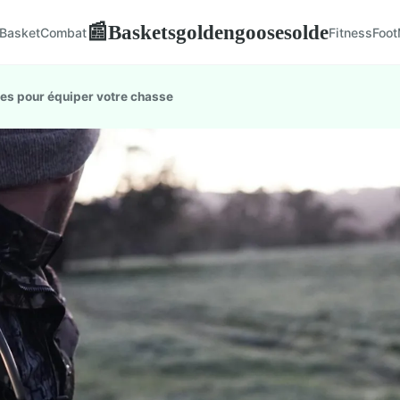
Basketsgoldengoosesolde
📰
Basket
Combat
Fitness
Foot
es pour équiper votre chasse