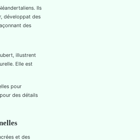
éandertaliens. Ils
er, développat des
 façonnant des
bert, illustrent
relle. Elle est
elles pour
 pour des détails
nelles
ancrées et des