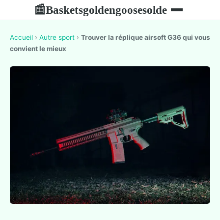
Basketsgoldengoosesolde
📰
Accueil
›
Autre sport
›
Trouver la réplique airsoft G36 qui vous
convient le mieux