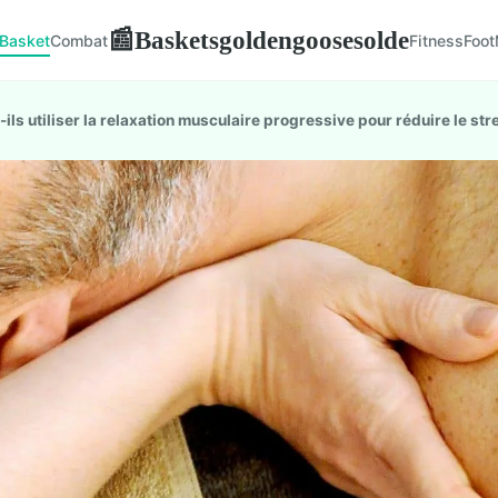
Basketsgoldengoosesolde
📰
Basket
Combat
Fitness
Foot
s utiliser la relaxation musculaire progressive pour réduire le str