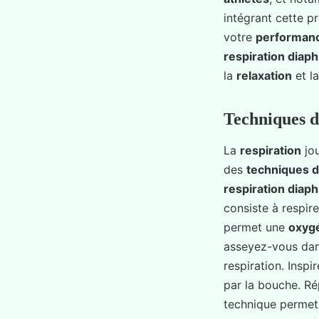
intégrant cette p
votre
performan
respiration diap
la
relaxation
et l
Techniques d
La
respiration
jou
des
techniques d
respiration diap
consiste à respir
permet une
oxyg
asseyez-vous da
respiration. Insp
par la bouche. Ré
technique permet