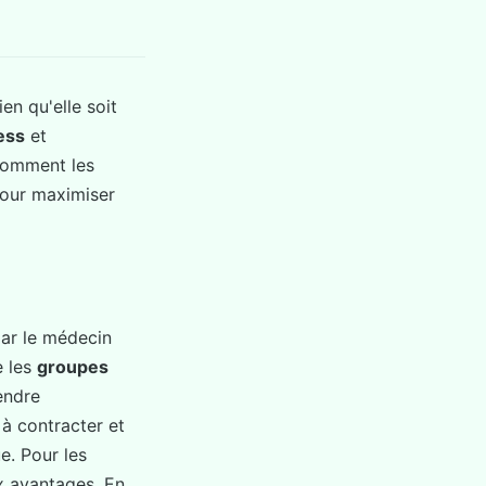
en qu'elle soit
ess
et
 comment les
pour maximiser
ar le médecin
e les
groupes
endre
à contracter et
e. Pour les
x avantages. En