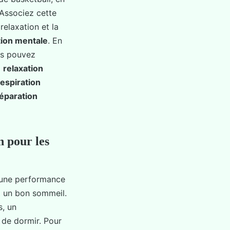
 Associez cette
relaxation et la
tion mentale
. En
us pouvez
a
relaxation
espiration
éparation
n pour les
 une performance
t un bon sommeil.
s, un
 de dormir. Pour