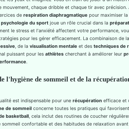
e mouvement, chaque dribble et chaque tir avec précision.
xercices de
respiration diaphragmatique
pour maximiser la 
a
psychologie du sport
joue un rôle crucial dans la
prépara
nt le stress et l'anxiété affectent votre performance, vo
ratégies pour les gérer efficacement. La combinaison de l
ressive
, de la
visualisation mentale
et des
techniques de r
nal puissant pour les
athlètes
cherchant à améliorer leur
pr
erformance
.
e l'hygiène de sommeil et de la récupératio
alité est indispensable pour une
récupération
efficace et
ne de sommeil
concerne toutes les pratiques qui favorisen
de basketball
, cela inclut des routines de coucher régulière
 sommeil confortable et des habitudes de relaxation avant