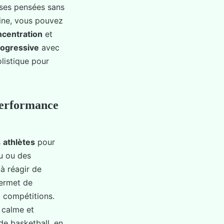
ses pensées sans
tine, vous pouvez
ncentration
et
rogressive
avec
listique pour
performance
s
athlètes
pour
eu ou des
à réagir de
ermet de
 compétitions.
 calme et
de basketball, en