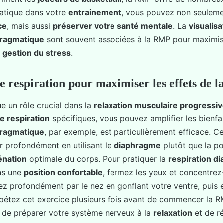
ratique dans votre
entrainement
, vous pouvez non seuleme
ce
, mais aussi
préserver votre santé mentale
. La
visualis
hragmatique
sont souvent associées à la RMP pour maximise
a
gestion du stress
.
e respiration pour maximiser les effets de 
e un rôle crucial dans la
relaxation musculaire progressiv
e respiration
spécifiques, vous pouvez amplifier les bienfa
hragmatique
, par exemple, est particulièrement efficace. 
er profondément en utilisant le
diaphragme
plutôt que la poi
énation
optimale du corps. Pour pratiquer la
respiration d
ns une
position confortable
, fermez les yeux et concentrez
irez profondément par le nez en gonflant votre ventre, puis
pétez cet exercice plusieurs fois avant de commencer la R
 de préparer votre système nerveux à la
relaxation
et de ré