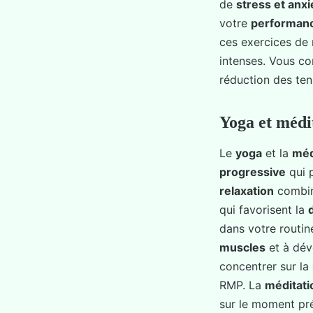
de
stress et anxi
votre
performan
ces exercices de 
intenses. Vous co
réduction des te
Yoga et médit
Le
yoga
et la
méd
progressive
qui 
relaxation
combin
qui favorisent la
dans votre routin
muscles
et à dév
concentrer sur la
RMP. La
méditati
sur le moment pr