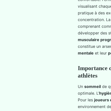
visualisant chaqu
pratique à des e
concentration. L
comprenant comme
développer des st
musculaire prog
constitue un arse
mentale
et leur
p
Importance d
athlètes
Un
sommeil
de qu
optimale. L’
hygiè
Pour les
joueurs 
environnement de