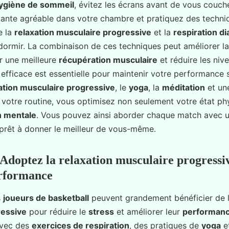
ygiène de sommeil
, évitez les écrans avant de vous couch
ante agréable dans votre chambre et pratiquez des techni
 la
relaxation musculaire progressive
et la
respiration d
ormir. La combinaison de ces techniques peut améliorer la
r une meilleure
récupération musculaire
et réduire les ni
efficace est essentielle pour maintenir votre performance su
ation musculaire progressive
, le
yoga
, la
méditation
et un
votre routine, vous optimisez non seulement votre état phy
n mentale
. Vous pouvez ainsi aborder chaque match avec un 
prêt à donner le meilleur de vous-même.
 Adoptez la relaxation musculaire progressi
erformance
s
joueurs de basketball
peuvent grandement bénéficier de 
ressive
pour réduire le
stress
et améliorer leur
performan
avec des
exercices de respiration
, des pratiques de
yoga
e