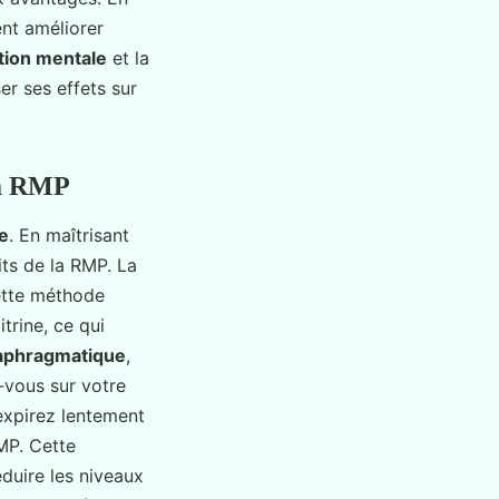
nt améliorer
ation mentale
et la
r ses effets sur
la RMP
e
. En maîtrisant
its de la RMP. La
Cette méthode
trine, ce qui
iaphragmatique
,
-vous sur votre
 expirez lentement
MP. Cette
duire les niveaux