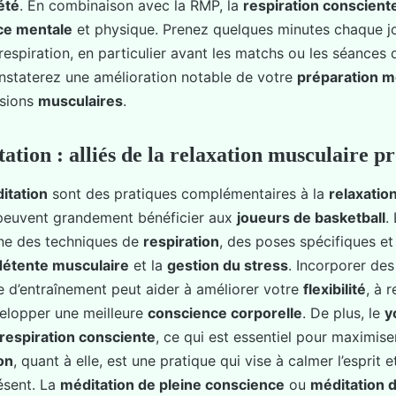
été
. En combinaison avec la RMP, la
respiration conscient
ce mentale
et physique. Prenez quelques minutes chaque jo
respiration, en particulier avant les matchs ou les séances
nstaterez une amélioration notable de votre
préparation m
nsions
musculaires
.
ation : alliés de la relaxation musculaire p
itation
sont des pratiques complémentaires à la
relaxatio
peuvent grandement bénéficier aux
joueurs de basketball
.
e des techniques de
respiration
, des poses spécifiques et
détente musculaire
et la
gestion du stress
. Incorporer de
e d’entraînement peut aider à améliorer votre
flexibilité
, à 
elopper une meilleure
conscience corporelle
. De plus, le
y
respiration consciente
, ce qui est essentiel pour maximiser
on
, quant à elle, est une pratique qui vise à calmer l’esprit 
ésent. La
méditation de pleine conscience
ou
méditation 