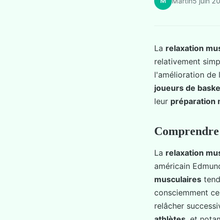
M
Martin
5 juin 2
La
relaxation mu
relativement simpl
l'amélioration de
joueurs de baske
leur
préparation
Comprendre l
La
relaxation mu
américain Edmund
musculaires
tend
consciemment ces 
relâcher success
athlètes
, et not