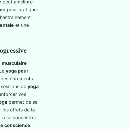
e
peut améliorer
ur pour pratiquer
 d'entraînement
entale
et une
rogressive
n musculaire
 Le
yoga pour
 des étirements
s sessions de
yoga
renforcer vos
oga
permet de se
 les effets de la
et à se concentrer
de conscience