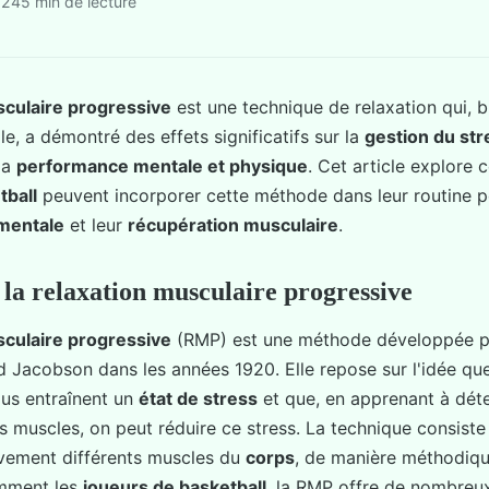
024
5 min de lecture
sculaire progressive
est une technique de relaxation qui, bi
e, a démontré des effets significatifs sur la
gestion du str
 la
performance mentale et physique
. Cet article explore
tball
peuvent incorporer cette méthode dans leur routine 
 mentale
et leur
récupération musculaire
.
a relaxation musculaire progressive
sculaire progressive
(RMP) est une méthode développée p
 Jacobson dans les années 1920. Elle repose sur l'idée qu
us entraînent un
état de stress
et que, en apprenant à dét
muscles, on peut réduire ce stress. La technique consiste 
ivement différents muscles du
corps
, de manière méthodiqu
amment les
joueurs de basketball
, la RMP offre de nombreu