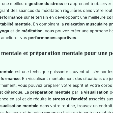
r une meilleure
gestion du stress
en apprenant à observer 
grant des séances de méditation régulières dans votre rou
erformance
sur le terrain en développant une meilleure
co
tabilité mentale
. En combinant la
relaxation musculaire p
yoga
et de
méditation
, vous pouvez créer une approche ho
 améliorer vos
performances sportives
.
n mentale et préparation mentale pour une 
mentale
est une technique puissante souvent utilisée par le
rformance
. En visualisant mentalement des situations de j
înement, vous pouvez préparer votre esprit et votre corps 
 et détendue. La
préparation mentale
par la
visualisation
p
ance en soi et de réduire le
stress et l'anxiété
associés aux
isualisation mentale
dans votre routine, trouvez un endroit
ez les yeux et imaginez-vous en train de jouer à un match 