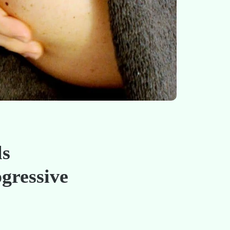
ls
ogressive