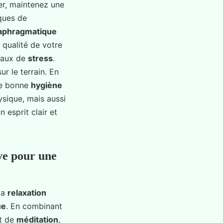
er, maintenez une
ques de
iaphragmatique
 qualité de votre
veaux de
stress
.
r le terrain. En
e bonne
hygiène
sique, mais aussi
esprit clair et
ve pour une
la
relaxation
ce
. En combinant
t de
méditation
,