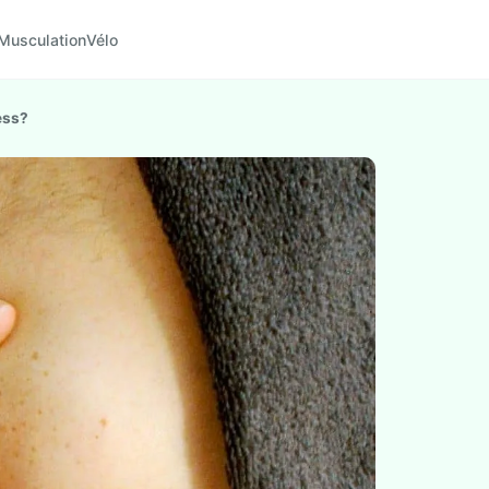
Musculation
Vélo
ess?